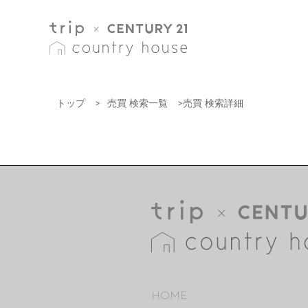
トップ
>
売買 検索一覧
>
売買 検索詳細
HOME