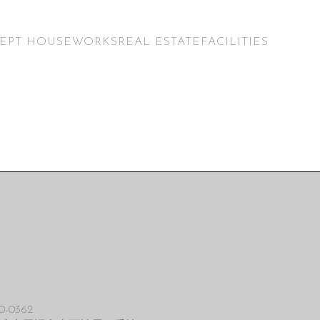
EPT HOUSE
WORKS
REAL ESTATE
FACILITIES
0-0362