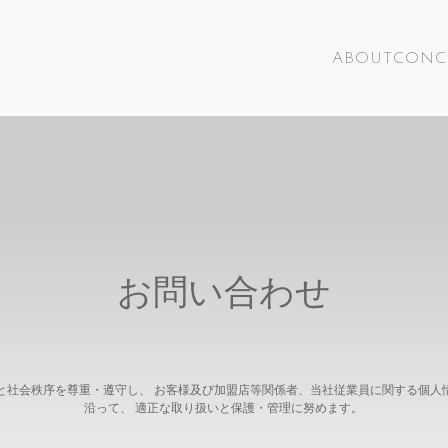
ABOUT
CONC
お問い合わせ
と社会秩序を尊重・遵守し、 お客様及び加盟店等関係者、当社従業員に関する個人
沿って、 適正な取り扱いと保護・管理に努めます。