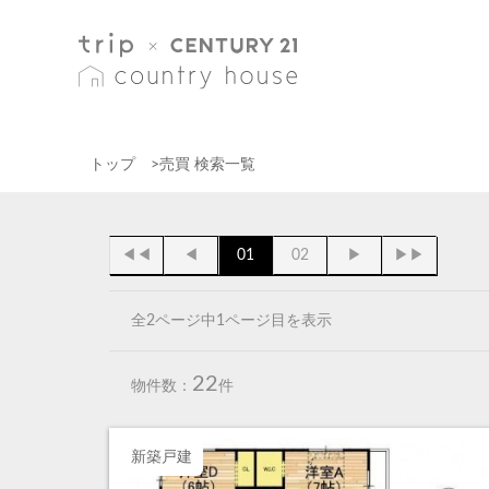
トップ
>
売買 検索一覧
◀◀
◀
01
02
▶
▶▶
全2ページ中1ページ目を表示
22
物件数：
件
新築戸建