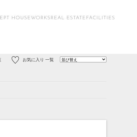
EPT HOUSE
WORKS
REAL ESTATE
FACILITIES
覧
お気に入り 一覧